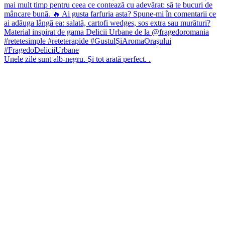
Unele zile sunt alb-negru. Şi tot arată perfect. .