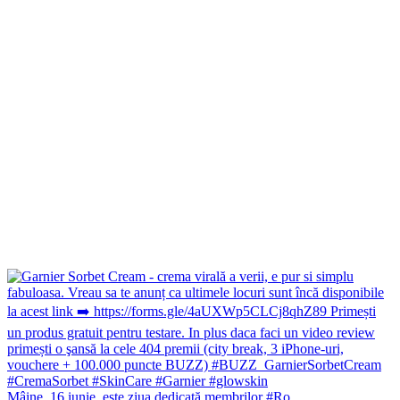
Mâine, 16 iunie, este ziua dedicată membrilor #Ro