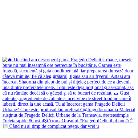
Când nu ai timp de complicat rețete, dar vrei u