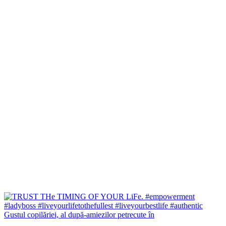
Gustul copilăriei, al după-amiezilor petrecute în