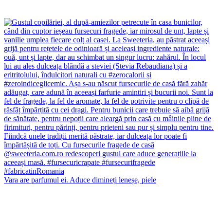
Vara are parfumul ei. Aduce dimineți leneșe, piele