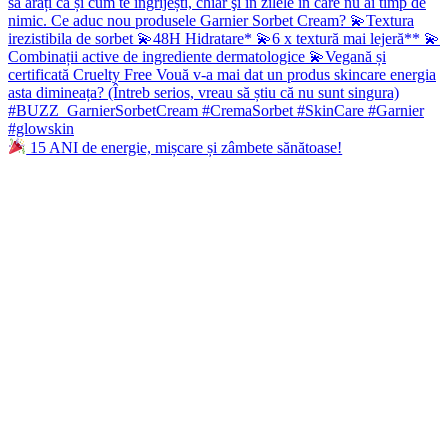
15 ANI de energie, mișcare și zâmbete sănătoase!