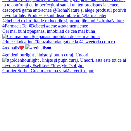
Cei mai buni #papanasi innobilati de cea mai buna
#rednails
#goldenhourlight , linişte şi puţin curaj. Uneori,
Garnier Sorbet Cream - crema virală a verii, e pur