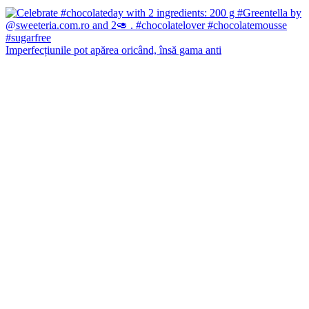
Imperfecțiunile pot apărea oricând, însă gama anti