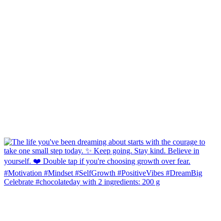
Celebrate #chocolateday with 2 ingredients: 200 g