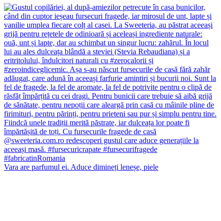
Vara are parfumul ei. Aduce dimineți leneșe, piele