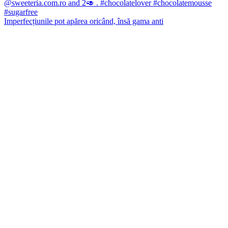
Imperfecțiunile pot apărea oricând, însă gama anti