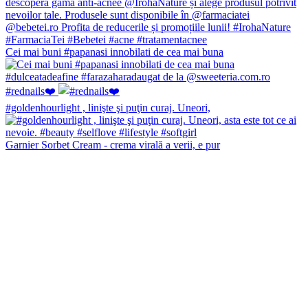
Cei mai buni #papanasi innobilati de cea mai buna
#rednails❤️
#goldenhourlight , linişte şi puţin curaj. Uneori,
Garnier Sorbet Cream - crema virală a verii, e pur