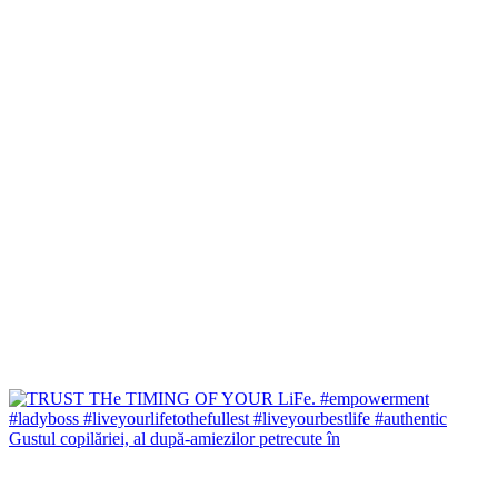
Gustul copilăriei, al după-amiezilor petrecute în