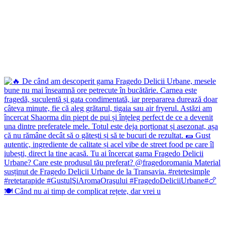
🍽️ Când nu ai timp de complicat rețete, dar vrei u