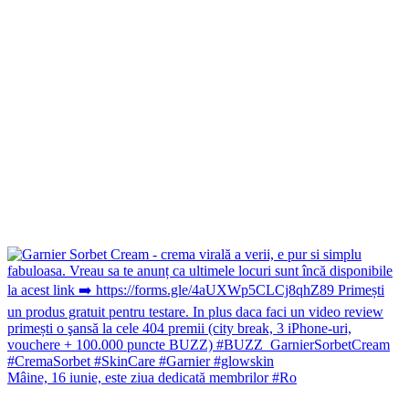
Mâine, 16 iunie, este ziua dedicată membrilor #Ro