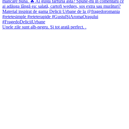
Unele zile sunt alb-negru. Şi tot arată perfect. .