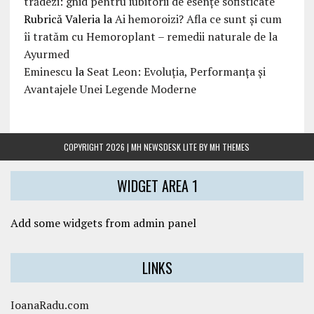
trădezi: ghid pentru iubitorii de esențe sofisticate
Rubrică Valeria
la
Ai hemoroizi? Afla ce sunt și cum
îi tratăm cu Hemoroplant – remedii naturale de la
Ayurmed
Eminescu
la
Seat Leon: Evoluția, Performanța și
Avantajele Unei Legende Moderne
COPYRIGHT 2026 | MH NEWSDESK LITE BY
MH THEMES
WIDGET AREA 1
Add some widgets from admin panel
LINKS
IoanaRadu.com