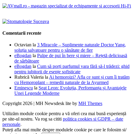
Comentarii recente
Octavian
la
3 Miracole – Suplimente naturale Doctor Yang,
soluția salvatoare pentru o sănătate de fier
eBogdan
la
Pulpe de pui în bere și miere – Rețetă delicioasă
de sărbătoare
eBogdan
la
Cum să porți parfumul vara fără să-l trădezi: ghid
pentru iubitorii de esențe sofisticate
Rubrică Valeria
la
Ai hemoroizi? Afla ce sunt și cum îi tratăm
cu Hemoroplant – remedii naturale de la Ayurmed
Eminescu
la
Seat Leon: Evoluția, Performanța și Avantajele
Unei Legende Moderne
Copyright 2026 | MH Newsdesk lite by
MH Themes
Utilizăm module cookie pentru a vă oferi cea mai bună experiență
pe site-ul nostru. Va rog sa cititi
politica cookies si GDPR – date
personale
.
Puteți afla mai multe despre modulele cookie pe care le folosim si/