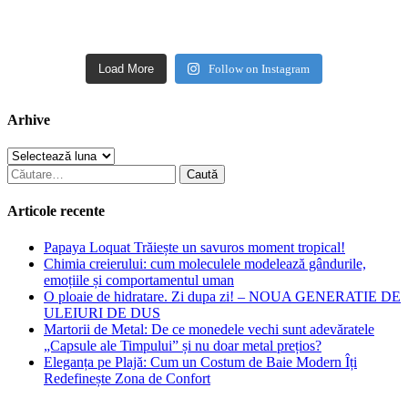
Load More
Follow on Instagram
Arhive
Arhive
Caută
după:
Articole recente
Papaya Loquat Trăiește un savuros moment tropical!
Chimia creierului: cum moleculele modelează gândurile,
emoțiile și comportamentul uman
O ploaie de hidratare. Zi dupa zi! – NOUA GENERATIE DE
ULEIURI DE DUS
Martorii de Metal: De ce monedele vechi sunt adevăratele
„Capsule ale Timpului” și nu doar metal prețios?
Eleganța pe Plajă: Cum un Costum de Baie Modern Îți
Redefinește Zona de Confort