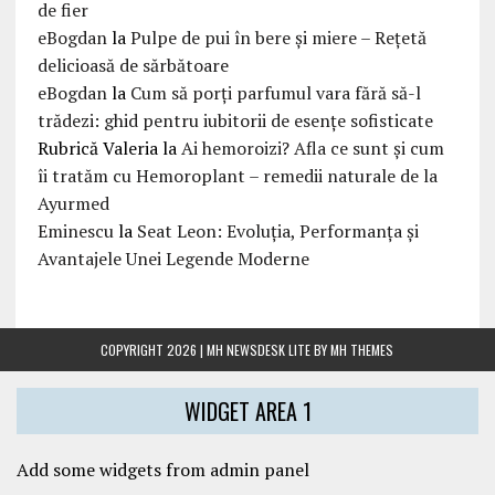
de fier
eBogdan
la
Pulpe de pui în bere și miere – Rețetă
delicioasă de sărbătoare
eBogdan
la
Cum să porți parfumul vara fără să-l
trădezi: ghid pentru iubitorii de esențe sofisticate
Rubrică Valeria
la
Ai hemoroizi? Afla ce sunt și cum
îi tratăm cu Hemoroplant – remedii naturale de la
Ayurmed
Eminescu
la
Seat Leon: Evoluția, Performanța și
Avantajele Unei Legende Moderne
COPYRIGHT 2026 | MH NEWSDESK LITE BY
MH THEMES
WIDGET AREA 1
Add some widgets from admin panel