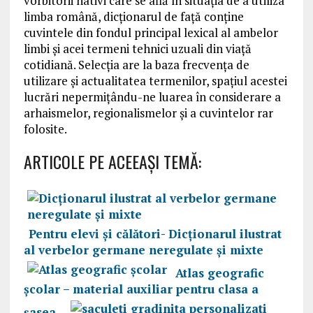
vorbitorii nativi care se află în situația de a utiliza
limba română, dicționarul de față conține
cuvintele din fondul principal lexical al ambelor
limbi și acei termeni tehnici uzuali din viață
cotidiană. Selecția are la baza frecvența de
utilizare și actualitatea termenilor, spațiul acestei
lucrări nepermițându-ne luarea în considerare a
arhaismelor, regionalismelor și a cuvintelor rar
folosite.
ARTICOLE PE ACEEAŞI TEMĂ:
Pentru elevi și călători- Dicționarul ilustrat
al verbelor germane neregulate și mixte
Atlas geografic
școlar – material auxiliar pentru clasa a
șasea