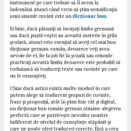
instrument pe care trebuie să îl avem la
îndemână atunci când vrem să știm semnificația
unui anumit cuvânt este un
dicționar bun
.
Ei bine, dacă plănuiți să învățați limba germană
sau dacă puștii voștri au această materie în grila
școlară, atunci este esențial să aveți cel mai bun
dicționar german-român, deoarece veți avea
nevoie de el, fie la job fie la școală sau oriunde
practicați această limbă deoarece este probabil să
trebuiască să traduceți texte sau cuvinte pe care
nu le cunoașteți.
Chiar dacă astăzi există multe moduri în care
putem alege să traducem grupuri de cuvinte,
fraze și propoziții, atât în ​​plan fizic cât și digital,
un dicționar bun român-german rămâne alegerea
perfectă care se potrivește nevoilor noastre
indiferent de nivelul de cunoștințe stăpânit și
care ne poate oferi traduceri corecte, fără a crea