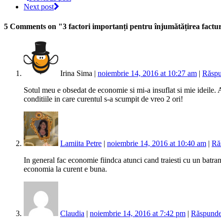
Next post
5 Comments
on "3 factori importanți pentru înjumătățirea facturi
Irina Sima |
noiembrie 14, 2016 at 10:27 am
|
Răsp
Sotul meu e obsedat de economie si mi-a insuflat si mie ideile. 
conditiile in care curentul s-a scumpit de vreo 2 ori!
Lamiita Petre
|
noiembrie 14, 2016 at 10:40 am
|
Ră
In general fac economie fiindca atunci cand traiesti cu un batran 
economia la curent e buna.
Claudia
|
noiembrie 14, 2016 at 7:42 pm
|
Răspund