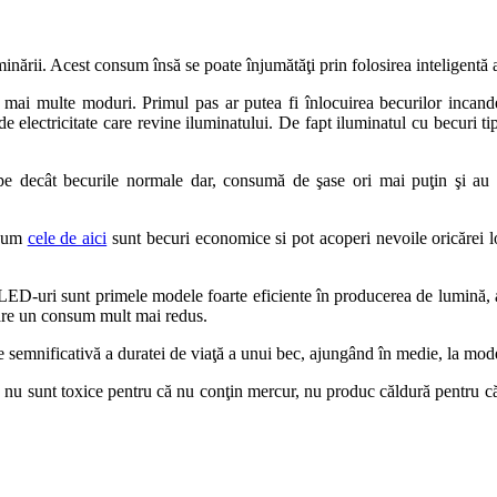
nării. Acest consum însă se poate înjumătăţi prin folosirea inteligentă a
 mai multe moduri. Primul pas ar putea fi înlocuirea becurilor incande
 de electricitate care revine iluminatului. De fapt iluminatul cu becur
 decât becurile normale dar, consumă de şase ori mai puţin şi au o
ecum
cele de aici
sunt becuri economice si pot acoperi nevoile oricărei lo
i cu LED-uri sunt primele modele foarte eficiente în producerea de lum
are un consum mult mai redus.
e semnificativă a duratei de viaţă a unui bec, ajungând în medie, la mode
nu sunt toxice pentru că nu conţin mercur, nu produc căldură pentru că 