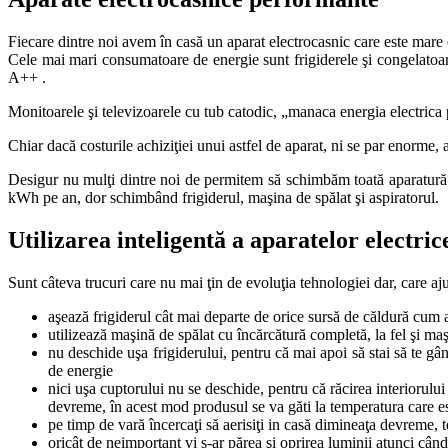
Fiecare dintre noi avem în casă un aparat electrocasnic care este mare 
Cele mai mari consumatoare de energie sunt frigiderele şi congelatoa
A++ .
Monitoarele şi televizoarele cu tub catodic, „manaca energia electrica 
Chiar dacă costurile achiziţiei unui astfel de aparat, ni se par enorme, 
Desigur nu mulţi dintre noi de permitem să schimbăm toată aparatură 
kWh pe an, dor schimbând frigiderul, maşina de spălat şi aspiratorul.
Utilizarea inteligentă a aparatelor electrice
Sunt câteva trucuri care nu mai ţin de evoluţia tehnologiei dar, care aj
aşează frigiderul cât mai departe de orice sursă de căldură cum a
utilizează maşină de spălat cu încărcătură completă, la fel şi ma
nu deschide uşa frigiderului, pentru că mai apoi să stai să te gâ
de energie
nici uşa cuptorului nu se deschide, pentru că răcirea interiorulu
devreme, în acest mod produsul se va găti la temperatura care est
pe timp de vară încercaţi să aerisiţi in casă dimineaţa devreme,
oricât de neimportant vi s-ar părea şi oprirea luminii atunci câ