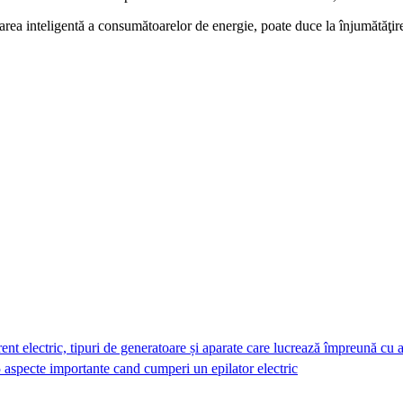
rea inteligentă a consumătoarelor de energie, poate duce la înjumătăţirea 
nt electric, tipuri de generatoare și aparate care lucrează împreună cu 
 aspecte importante cand cumperi un epilator electric