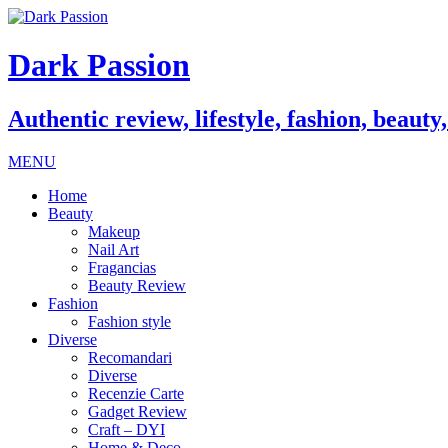
Dark Passion
Authentic review, lifestyle, fashion, beauty
MENU
Home
Beauty
Makeup
Nail Art
Fragancias
Beauty Review
Fashion
Fashion style
Diverse
Recomandari
Diverse
Recenzie Carte
Gadget Review
Craft – DYI
Home & Deco