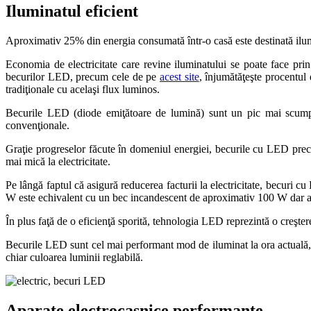
Iluminatul eficient
Aproximativ 25% din energia consumată într-o casă este destinată ilumi
Economia de electricitate care revine iluminatului se poate face prin
becurilor LED, precum cele de pe
acest site
, înjumătăţeşte procentul
tradiţionale cu acelaşi flux luminos.
Becurile LED (diode emiţătoare de lumină) sunt un pic mai scumpe
convenţionale.
Graţie progreselor făcute în domeniul energiei, becurile cu LED pr
mai mică la electricitate.
Pe lângă faptul că asigură reducerea facturii la electricitate, becur
W este echivalent cu un bec incandescent de aproximativ 100 W dar 
În plus faţă de o eficienţă sporită, tehnologia LED reprezintă o creşter
Becurile LED sunt cel mai performant mod de iluminat la ora actuală, 
chiar culoarea luminii reglabilă.
Aparate electrocasnice performante