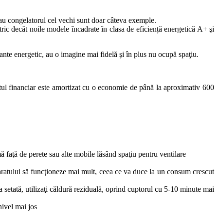
 sau congelatorul cel vechi sunt doar câteva exemple.
c decât noile modele încadrate în clasa de eficiență energetică A+ şi
ante energetic, au o imagine mai fidelă şi în plus nu ocupă spaţiu.
tul financiar este amortizat cu o economie de până la aproximativ 600
ă faţă de perete sau alte mobile lăsând spaţiu pentru ventilare
aparatului să funcţioneze mai mult, ceea ce va duce la un consum crescut
a setată, utilizaţi căldură reziduală, oprind cuptorul cu 5-10 minute mai
nivel mai jos