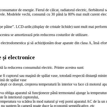
consumator de energie. Fierul de călcat, radiatorul electric, fierbătorul
rele. Modelele vechi, consumă cu 30 până la 80% mai mult curent electri
pe pâine”. LCD-urile,(display de cristale lichide) sunt mult mai perform
acestea se amortizează prin reducerea costurilor de utilizare.
electrodomestica şi să achiziţionăm doar aparate din clasa A, însă efor
 și electronice
ută la reducerea consumului electric. Printre acestea sunt:
r fi cuptorul sau maşină de spălat vase, totodată respectă distanţă minim
şină de spălat vase
ndeşti ce doreşti, creşterea temperaturii în interior va face că motorul 
i va obliga aparatul să funcţioneze până termostatul ajunge la temperatur
e în interiorul cuptorului,
 temperatura va scădea în mod natural şi veţi porni aparatul AC de la un 
nd nu suntem în cameră poate duce la economii semnificative, etc