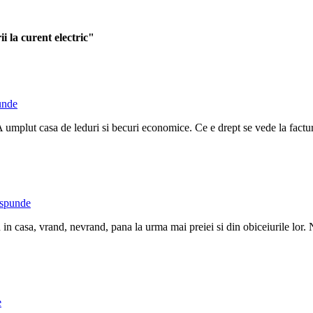
i la curent electric"
unde
A umplut casa de leduri si becuri economice. Ce e drept se vede la factu
spunde
in casa, vrand, nevrand, pana la urma mai preiei si din obiceiurile lor. N
e